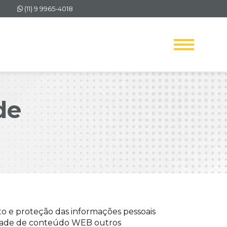
(11) 9 9965-4018
de
nto e proteção das informações pessoais
icidade de conteúdo WEB outros