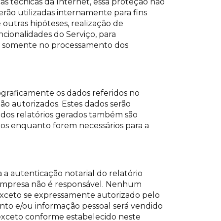
as técnicas da Internet, essa proteção não
 serão utilizadas internamente para fins
 outras hipóteses, realização de
ncionalidades do Serviço, para
dos somente no processamento dos
ograficamente os dados referidos no
ão autorizados. Estes dados serão
s dos relatórios gerados também são
os enquanto forem necessários para a
a autenticação notarial do relatório
a Empresa não é responsável. Nenhum
xceto se expressamente autorizado pelo
to e/ou informação pessoal será vendido
 exceto conforme estabelecido neste