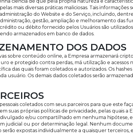
nha ciência de que pela própria natureza e característic
o pelas mais diversas práticas maliciosas. Tais informações
administração do Website e do Serviço, incluindo, dentre
, administração, gestão, ampliação e melhoramento das fu
rédito ou débito fornecido pelos Usuários são utiliza
 sendo armazenados em banco de dados.
AZENAMENTO DOS DADOS
vas sobre conteúdo online, a Empresa armazenará cript
uro e protegido contra perdas, má utilização e acessos n
cífica das quais foram coletados e autorizados. Os hashe
ada usuário. Os demais dados coletados serão armazenad
ERCEIROS
ssoais coletados com seus parceiros para que este faça 
em suas próprias políticas de privacidade, pelas quais 
 divulgado e/ou compartilhado em nenhuma hipótese, e
em judicial ou por determinação legal. Nenhum documen
o serão expostas individualmente a quaisquer terceiros,