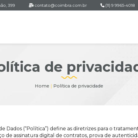
ão, 399
contato@coimbra.com.br
(11) 9 9965-4018
olítica de privacida
Home
|
Política de privacidade
e Dados (“Política”) define as diretrizes para o tratame
iço de assinatura digital de contratos, prova de autent