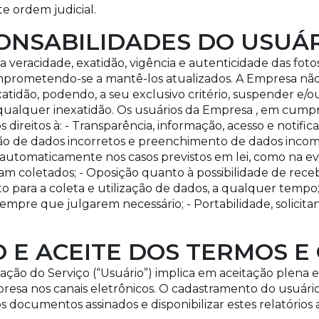
e ordem judicial.
SPONSABILIDADES DO USUÁ
a veracidade, exatidão, vigência e autenticidade das fot
omprometendo-se a mantê-los atualizados. A Empresa nã
atidão, podendo, a seu exclusivo critério, suspender e/o
qualquer inexatidão. Os usuários da Empresa , em cum
direitos à: - Transparência, informação, acesso e notifi
ação de dados incorretos e preenchimento de dados inco
o automaticamente nos casos previstos em lei, como na 
oram coletados; - Oposição quanto à possibilidade de rec
o para a coleta e utilização de dados, a qualquer tempo;
mpre que julgarem necessário; - Portabilidade, solicita
 E ACEITE DOS TERMOS E
ção do Serviço (“Usuário”) implica em aceitação plena e
resa nos canais eletrônicos. O cadastramento do usuár
os documentos assinados e disponibilizar estes relatórios 