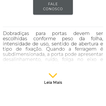
FALE
CONOSCO
Dobradiças para portas devem ser
escolhidas conforme peso da folha,
intensidade de uso, sentido de abertura e
tipo de fixação. Quando a ferragem é
subdimensionada, a porta pode apresentar
desalinhamento, ruído, folga no eixo e
desgaste precoce no batente.
Critérios para uma escolha segura
Leia Mais
A especificação correta começa pela análise da
aplicação. Portas internas leves exigem um padrão
diferente de portas instaladas em áreas comerciais,
cozinhas profissionais, corredores técnicos ou